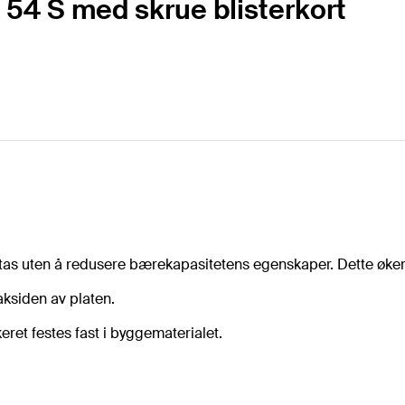
 54 S med skrue blisterkort
s uten å redusere bærekapasitetens egenskaper. Dette øker f
ksiden av platen.
ret festes fast i byggematerialet.