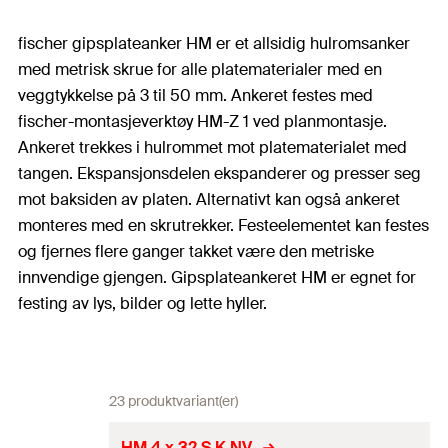
fischer gipsplateanker HM er et allsidig hulromsanker
med metrisk skrue for alle platematerialer med en
veggtykkelse på 3 til 50 mm. Ankeret festes med
fischer-montasjeverktøy HM-Z 1 ved planmontasje.
Ankeret trekkes i hulrommet mot platematerialet med
tangen. Ekspansjonsdelen ekspanderer og presser seg
mot baksiden av platen. Alternativt kan også ankeret
monteres med en skrutrekker. Festeelementet kan festes
og fjernes flere ganger takket være den metriske
innvendige gjengen. Gipsplateankeret HM er egnet for
festing av lys, bilder og lette hyller.
23 produktvariant(er)
HM 4 x 32 S K NV