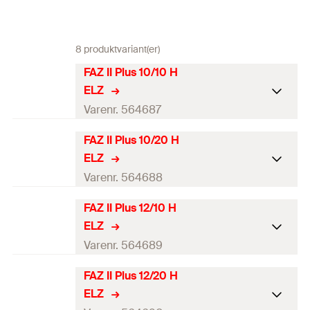
8 produktvariant(er)
FAZ II Plus 10/10 H
ELZ
Varenr. 564687
FAZ II Plus 10/20 H
ETA-godkjenning
ELZ
Seismic-godkjenning
C1 / C2
Varenr. 564688
Nominell diameter
FAZ II Plus 12/10 H
10
mm
ETA-godkjenning
boremaskin
(
)
d
0
ELZ
Seismic-godkjenning
C1 / C2
Varenr. 564689
Min. Borehullsdybde ved
gjennomstikksmontering
87
mm
Nominell diameter boremaskin
FAZ II Plus 12/20 H
(
)
10
mm
ETA-godkjenning
h
2
(
)
d
0
ELZ
Maks nyttelengde