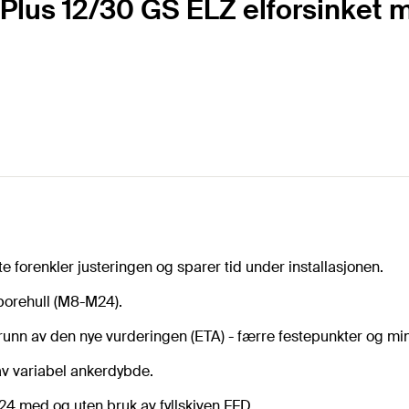
 Plus 12/30 GS ELZ elforsinket 
forenkler justeringen og sparer tid under installasjonen.
borehull (M8-M24).
runn av den nye vurderingen (ETA) - færre festepunkter og min
 av variabel ankerdybde.
4 med og uten bruk av fyllskiven FFD.