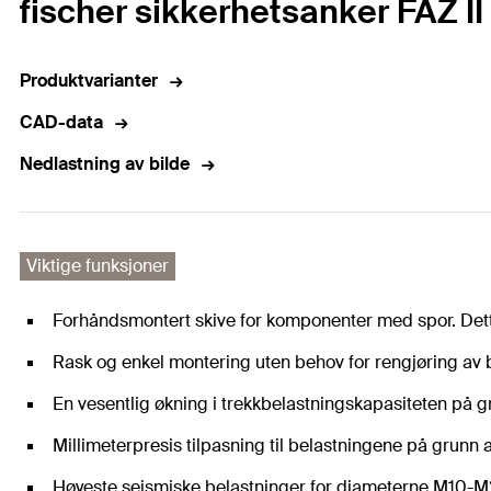
fischer sikkerhetsanker FAZ II
Produktvarianter
CAD-data
Nedlastning av bilde
Viktige funksjoner
Forhåndsmontert skive for komponenter med spor. Dette 
Rask og enkel montering uten behov for rengjøring av 
En vesentlig økning i trekkbelastningskapasiteten på g
Millimeterpresis tilpasning til belastningene på grunn
Høyeste seismiske belastninger for diameterne M10-M2