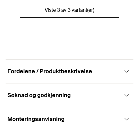
Diameter
(
)
5,5
mm
d
NOBB
48665892
Antall pr. pak
100
St.
Viste 3 av 3 variant(er)
Lengde
(
)
85
mm
l
GTIN (EAN-Code)
4048962207880
Sportype
TX spor
NOBB
48665903
Antall pr. pak
100
St.
NRF
1542559
GTIN (EAN-Code)
6430033411605
NOBB
48665918
Fordelene / Produktbeskrivelse
NRF
1542560
Søknad og godkjenning
Fordeler
TX-sporet sikrer god stabilitet.
Monteringsanvisning
Applikasjoner
Senkehode med fresesibber gir en pen avslutning.