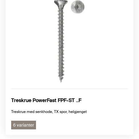
Treskrue PowerFast FPF-ST ..F
Treskrue med senkhode, TX spor, helgjenget
6 varianter