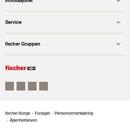
Innovasjoner
ordre@fischernorge.no
fischer DuoLine
23 24 27 10
Service
fischer UltraCut FBS II
Produktsøkeren
fischer Gruppen
Salgsdokumenter
fischer Consulting
fischer festemateriell
fischertechnik
fischer Norge
Forlaget
Personvernerklæring
Åpenhetsloven