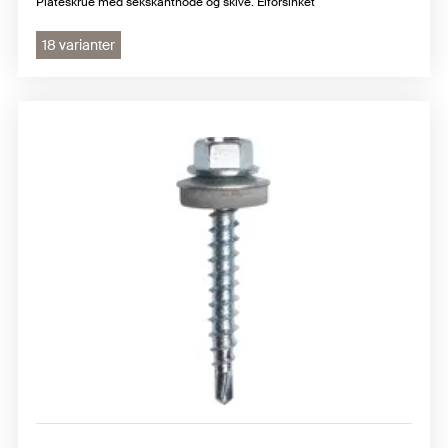
Plateskrue med sekskanthode og skive. Elforsinket
18 varianter