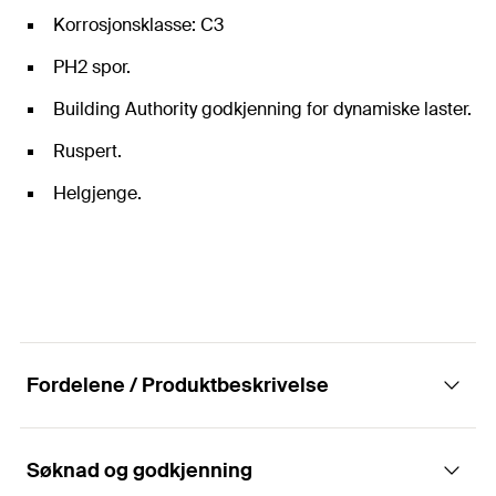
Korrosjonsklasse: C3
PH2 spor.
Building Authority godkjenning for dynamiske laster.
Ruspert.
Helgjenge.
Fordelene / Produktbeskrivelse
Søknad og godkjenning
fischer montasjeskrue uten borespiss