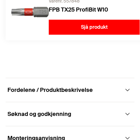
Varenr. 557848
FPB TX25 ProfiBit W10
Sjå produkt
Fordelene / Produktbeskrivelse
Søknad og godkjenning
Enkel, økonomisk og rask løsning for
rehabilitering av teglesteinsfasader i syrefast
stål.
Monteringsanvisning