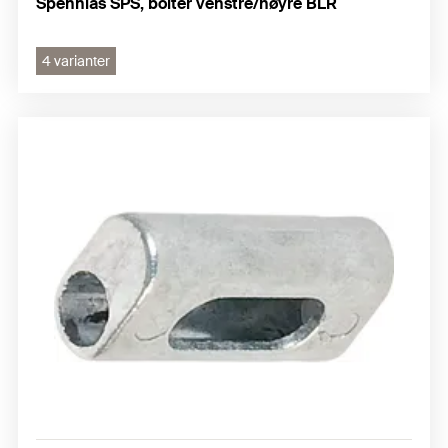
Spennlås SPS, bolter venstre/høyre BLR
4 varianter