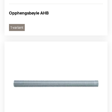
Opphengsbøyle AHB
1 variant