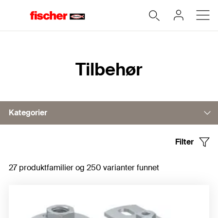
Hjem
Tilbehør
Kategorier
Filter
Base plates
27 produktfamilier og 250 varianter funnet
Steel work connectors
Height regulation
Threaded connection