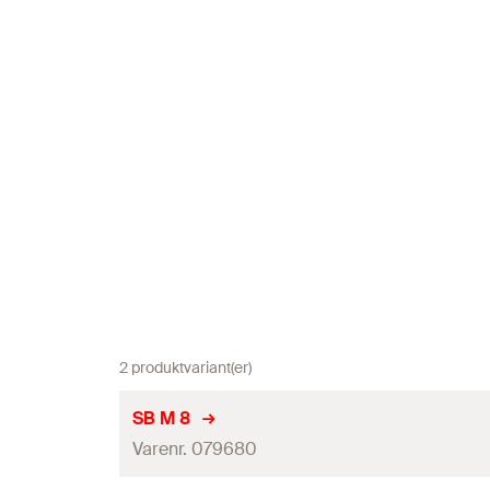
2 produktvariant(er)
SB M 8
Varenr. 079680