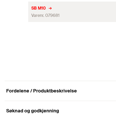
Brannkontroll
SB M10
Varenr. 079681
Tilkoblingsgjenge
(
)
A
Høyde
(
)
H
Brannkontroll
Maks. anb. last (sentr. trekk)
Tilkoblingsgjenge
(
)
A
Antall pr. pak
Høyde
(
)
H
GTIN (EAN-Code)
Maks. anb. last (sentr. trekk)
NOBB
Antall pr. pak
NRF
GTIN (EAN-Code)
Fordelene / Produktbeskrivelse
NOBB
NRF
Søknad og godkjenning
Fordeler