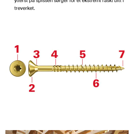
ytterst på spissen sørger for et ekstremt raskt bitt i
treverket.