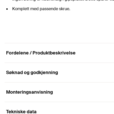
Komplett med passende skrue.
Fordelene / Produktbeskrivelse
Søknad og godkjenning
Den selvborende metallpluggen for gips- og fiber
Fordeler
Monteringsanvisning
Applikasjoner
GKM kan brukes i gipsplater og med forskjellige skruer
Tekniske data
Bilder