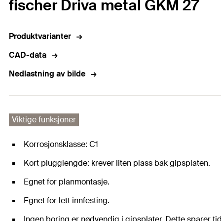
fischer Driva metal GKM 27
Produktvarianter
CAD-data
Nedlastning av bilde
Viktige funksjoner
Korrosjonsklasse: C1
Kort plugglengde: krever liten plass bak gipsplaten.
Egnet for planmontasje.
Egnet for lett innfesting.
Ingen boring er nødvendig i gipsplater. Dette sparer tid