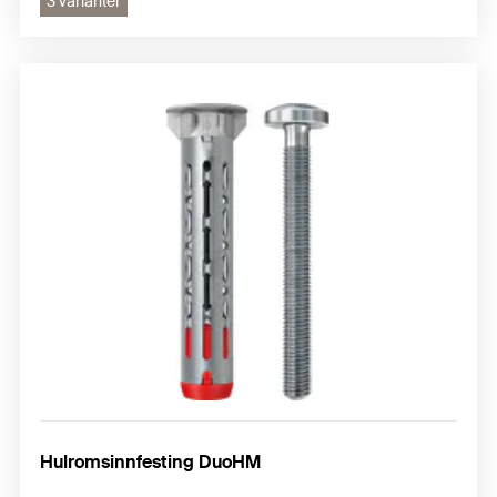
3 varianter
Hulromsinnfesting DuoHM