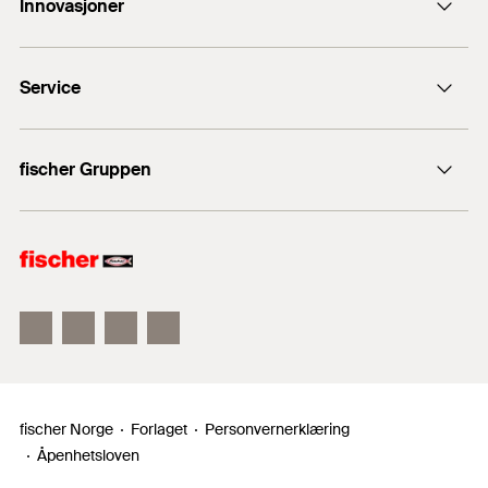
Innovasjoner
ordre@fischernorge.no
fischer DuoLine
23 24 27 10
Service
fischer UltraCut FBS II
Produktsøkeren
fischer Gruppen
Salgsdokumenter
fischer Consulting
fischer festemateriell
fischertechnik
fischer Norge
Forlaget
Personvernerklæring
Åpenhetsloven