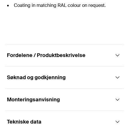
Coating in matching RAL colour on request.
Fordelene / Produktbeskrivelse
Søknad og godkjenning
For visible fixing of façade panels in
ventilated rainscreen façades with clamps.
Monteringsanvisning
Applikasjoner
Fordeler
Tekniske data
For visible fixing of façade panels (e.g. ceramic
Løsningen muliggjør synlig feste av fasadepaneler.
Funksjon/montering