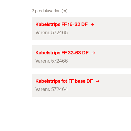
3 produktvariant(er)
Kabelstrips FF 16-32 DF
Varenr. 572465
Lengde
(
)
l
Kabelstrips FF 32-63 DF
Varenr. 572466
Spennområde
(
)
D
Farge
Lengde
(
)
l
Kabelstrips fot FF base DF
Høyde
Varenr. 572464
Spennområde
(
)
D
Bredde
Farge
Lengde
(
)
l
Hulldiameter
(
)
D
Høyde
Spennområde
(
)
D
Høyde monteringsdel
Bredde