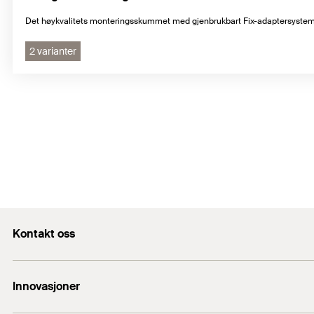
Det høykvalitets monteringsskummet med gjenbrukbart Fix-adaptersyste
2 varianter
Kontakt oss
Kontaktskjema
Innovasjoner
ordre@fischernorge.no