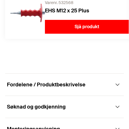
Varenr. 532568
EHS M12 x 25 Plus
Sjå produkt
Fordelene / Produktbeskrivelse
Søknad og godkjenning
Det innvendige gjenge ankeret med krage for
enkel hammermontering.