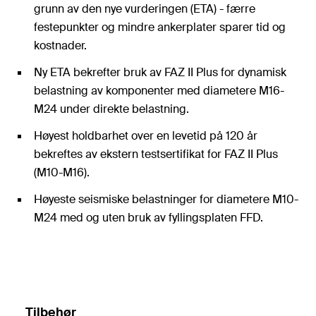
grunn av den nye vurderingen (ETA) - færre
festepunkter og mindre ankerplater sparer tid og
kostnader.
Ny ETA bekrefter bruk av FAZ II Plus for dynamisk
belastning av komponenter med diametere M16-
M24 under direkte belastning.
Høyest holdbarhet over en levetid på 120 år
bekreftes av ekstern testsertifikat for FAZ II Plus
(M10-M16).
Høyeste seismiske belastninger for diametere M10-
M24 med og uten bruk av fyllingsplaten FFD.
Millimeterpresis tilpasning til belastningene på
grunn av variabel forankringsdybde.
Tilbehør