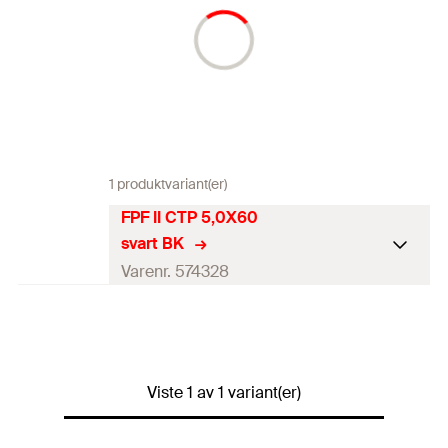
1 produktvariant(er)
FPF II CTP 5,0X60
svart BK
Varenr. 574328
Antall pr. pak
1
St.
GTIN (EAN-Code)
4048962534979
Viste 1 av 1 variant(er)
NOBB
60827002