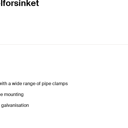
lforsinket
 with a wide range of pipe clamps
nce mounting
o galvanisation