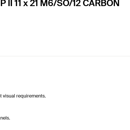
P II 11 x 21 M6/SO/12 CARBON
t visual requirements.
nels.